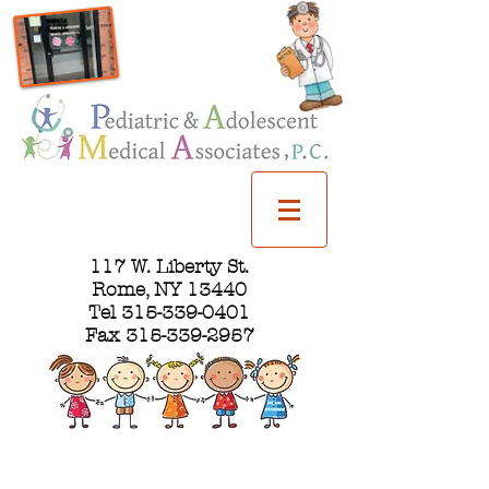
117 W. Liberty St.
Rome, NY 13440
Tel 315-339-0401
Fax 315-339-2957